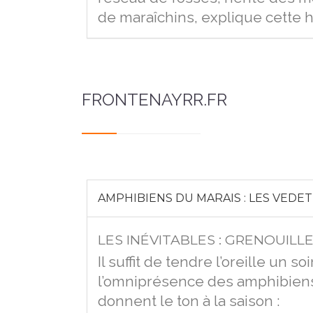
de maraîchins, explique cette h
FRONTENAYRR.FR
AMPHIBIENS DU MARAIS : LES VEDET
LES INÉVITABLES : GRENOUILL
Il suffit de tendre l’oreille un s
l’omniprésence des amphibiens 
donnent le ton à la saison :