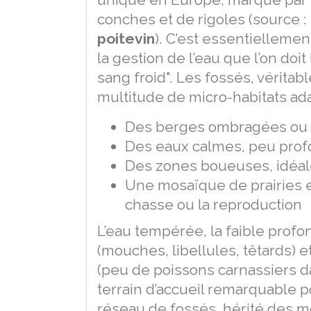
conches et de rigoles (source :
poitevin
). C’est essentiellemen
la gestion de l’eau que l’on doit
sang froid". Les fossés, véritab
multitude de micro-habitats ad
Des berges ombragées ou 
Des eaux calmes, peu prof
Des zones boueuses, idéale
Une mosaïque de prairies et
chasse ou la reproduction
L’eau tempérée, la faible profo
(mouches, libellules, têtards) 
(peu de poissons carnassiers d
terrain d’accueil remarquable 
réseau de fossés, hérité des 