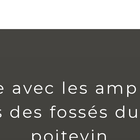
 avec les amp
s des fossés d
poitevin