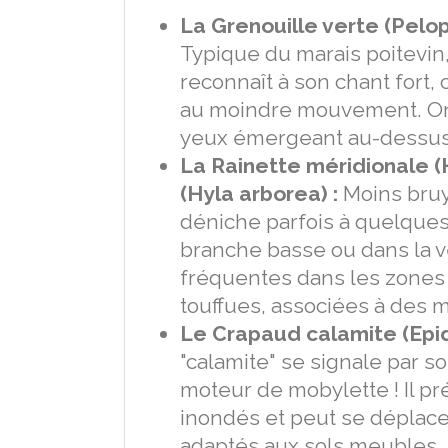
La Grenouille verte (Peloph
Typique du marais poitevin, 
reconnaît à son chant fort,
au moindre mouvement. On l’
yeux émergeant au-dessus 
La Rainette méridionale (
(Hyla arborea) :
Moins bruya
déniche parfois à quelques
branche basse ou dans la v
fréquentes dans les zones 
touffues, associées à des 
Le Crapaud calamite (Epid
"calamite" se signale par so
moteur de mobylette ! Il p
inondés et peut se déplac
adaptés aux sols meubles.