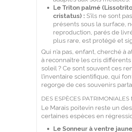
Le Triton palmé (Lissotrito
cristatus) :
S’ils ne sont pa
présents sous la surface, 
reproduction, parés de livr
plus rare, est protégé et si
Qui n’a pas, enfant, cherché à a
à reconnaître les cris différen
soleil ? Ce sont souvent ces re
l’inventaire scientifique, qui fo
regorge de ces souvenirs part
DES ESPÈCES PATRIMONIALES
Le Marais poitevin reste un de
certaines espèces en régressio
Le Sonneur à ventre jaune