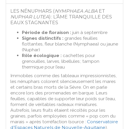
LES NÉNUPHARS (
NYMPHAEA ALBA
ET
NUPHAR LUTEA
) : L’ÂME TRANQUILLE DES
EAUX STAGNANTES
Période de floraison :
juin à septembre
Signes distinctifs :
grandes feuilles
flottantes, fleur blanche (Nymphaea) ou jaune
(Nuphar)
Rôle écologique :
cachettes pour
grenouilles, larves, libellules ; tampon
thermique pour l’eau
Immobiles comme des tableaux impressionnistes,
les nénuphars colorent silencieusement les mares
et certains bras morts de la Sèvre. On en parle
encore lors des promenades en barque. Leurs
feuilles, capables de supporter leur poids sur l’eau,
forment de véritables radeaux miniatures.
Autrefois, leurs fruits étaient récoltés pour les
graines, parfois employées comme « pop corn du
marais » après torréfaction (source :
Conservatoire
d’Espaces Naturels de Nouvelle-Aquitaine
).