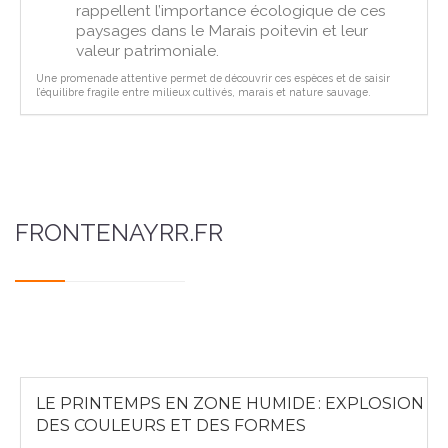
rappellent l’importance écologique de ces
paysages dans le Marais poitevin et leur
valeur patrimoniale.
Une promenade attentive permet de découvrir ces espèces et de saisir
l’équilibre fragile entre milieux cultivés, marais et nature sauvage.
FRONTENAYRR.FR
LE PRINTEMPS EN ZONE HUMIDE : EXPLOSION
DES COULEURS ET DES FORMES