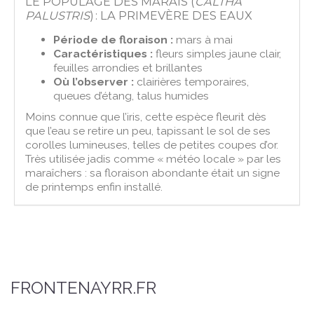
LE POPULAGE DES MARAIS (
CALTHA
PALUSTRIS
) : LA PRIMEVÈRE DES EAUX
Période de floraison :
mars à mai
Caractéristiques :
fleurs simples jaune clair,
feuilles arrondies et brillantes
Où l’observer :
clairières temporaires,
queues d’étang, talus humides
Moins connue que l’iris, cette espèce fleurit dès
que l’eau se retire un peu, tapissant le sol de ses
corolles lumineuses, telles de petites coupes d’or.
Très utilisée jadis comme « météo locale » par les
maraîchers : sa floraison abondante était un signe
de printemps enfin installé.
FRONTENAYRR.FR