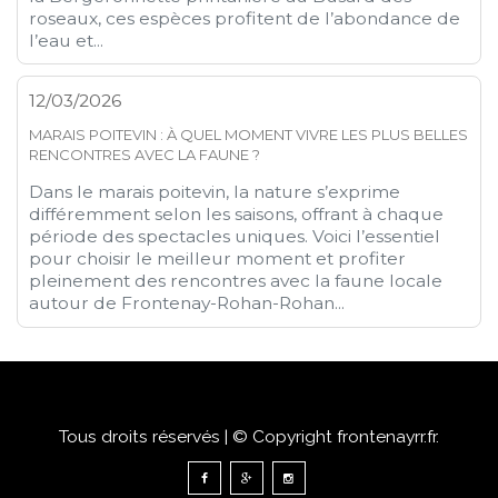
roseaux, ces espèces profitent de l’abondance de
l’eau et...
12/03/2026
MARAIS POITEVIN : À QUEL MOMENT VIVRE LES PLUS BELLES
RENCONTRES AVEC LA FAUNE ?
Dans le marais poitevin, la nature s’exprime
différemment selon les saisons, offrant à chaque
période des spectacles uniques. Voici l’essentiel
pour choisir le meilleur moment et profiter
pleinement des rencontres avec la faune locale
autour de Frontenay-Rohan-Rohan...
Tous droits réservés | © Copyright frontenayrr.fr.