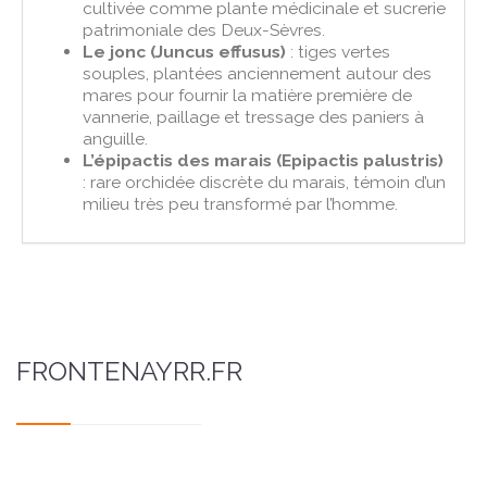
cultivée comme plante médicinale et sucrerie
patrimoniale des Deux-Sèvres.
Le jonc (Juncus effusus)
: tiges vertes
souples, plantées anciennement autour des
mares pour fournir la matière première de
vannerie, paillage et tressage des paniers à
anguille.
L’épipactis des marais (Epipactis palustris)
: rare orchidée discrète du marais, témoin d’un
milieu très peu transformé par l’homme.
FRONTENAYRR.FR