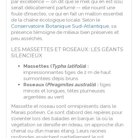
par excellence — on dit que le miel qui en est issu
serait délicatement parfumé — elle nourrit une
foule d’insectes, ce qui en fait un maillon essentiel
de la chaîne écologique locale. Selon le
Conservatoire Botanique Sud-Atlantique
, sa
présence témoigne de milieux bien préservés et
peu asséchés.
LES MASSETTES ET ROSEAUX : LES GÉANTS
SILENCIEUX
Massettes (
Typha latifolia
) :
impressionnantes tiges de 2 m de haut
surmontées d’épis bruns
Roseaux (
Phragmites australis
) :
tiges
minces et longues, têtes plumeuses
argentées au vent
Massette et roseau sont omniprésents dans le
Marais poitevin. Ce sont d’abord des repères pour
s’orienter lors des balades en barque : là où la
végétation se densifie en rideau, on approche d’un
chenal ou d’un marais étang. Leurs racines
profondes assèchent partiellement le sol,