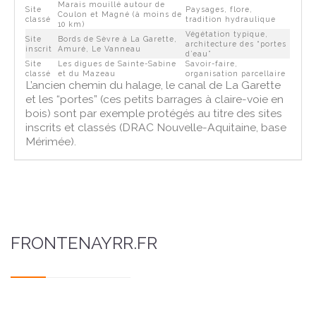
Marais mouillé autour de
Site
Paysages, flore,
Coulon et Magné (à moins de
classé
tradition hydraulique
10 km)
Végétation typique,
Site
Bords de Sèvre à La Garette,
architecture des “portes
inscrit
Amuré, Le Vanneau
d’eau”
Site
Les digues de Sainte-Sabine
Savoir-faire,
classé
et du Mazeau
organisation parcellaire
L’ancien chemin du halage, le canal de La Garette
et les “portes” (ces petits barrages à claire-voie en
bois) sont par exemple protégés au titre des sites
inscrits et classés (DRAC Nouvelle-Aquitaine, base
Mérimée).
FRONTENAYRR.FR