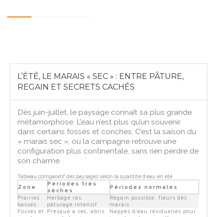
L’ÉTÉ, LE MARAIS « SEC » : ENTRE PÂTURE,
REGAIN ET SECRETS CACHÉS
Dès juin-juillet, le paysage connaît sa plus grande
métamorphose. L’eau n’est plus qu’un souvenir
dans certains fossés et conches. C’est la saison du
« marais sec », où la campagne retrouve une
configuration plus continentale, sans rien perdre de
son charme.
Tableau comparatif des paysages selon la quantité d’eau en été
Périodes très
Zone
Périodes normales
sèches
Prairies
Herbage ras,
Regain possible, fleurs des
basses
pâturage intensif
marais
Fossés et
Presque à sec, abris
Nappes d’eau résiduelles pour