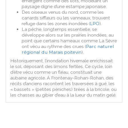
émergent comme des îlots, modelant un
paysage digne d’une estampe japonaise.
Des oiseaux venus du nord, comme les
canards siffleurs ou les vanneaux, trouvent
refuge dans les zones inondées (
LPO
).
La pêche, longtemps essentielle, se
développe alors sur les prairies inondées, au
point que certains hameaux comme La Sèvre
ont vécu au rythme des crues (
Parc naturel
régional du Marais poitevin
).
Historiquement, l’inondation hivernale enrichissait
le sol, déposant des limons fertiles. Ce cycle, loin
d’être vécu comme un fléau, constituait une
aubaine agricole. À Frontenay-Rohan-Rohan, des
récits d’anciens racontent les traversées à gué, les
« bassets » (petites péniches) tirées à la bricole, ou
les chasses au gibier d’eau à la lueur du matin gelé.