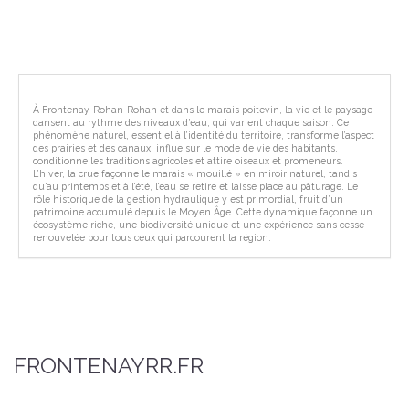
À Frontenay-Rohan-Rohan et dans le marais poitevin, la vie et le paysage
dansent au rythme des niveaux d’eau, qui varient chaque saison. Ce
phénomène naturel, essentiel à l’identité du territoire, transforme l’aspect
des prairies et des canaux, influe sur le mode de vie des habitants,
conditionne les traditions agricoles et attire oiseaux et promeneurs.
L’hiver, la crue façonne le marais « mouillé » en miroir naturel, tandis
qu’au printemps et à l’été, l’eau se retire et laisse place au pâturage. Le
rôle historique de la gestion hydraulique y est primordial, fruit d’un
patrimoine accumulé depuis le Moyen Âge. Cette dynamique façonne un
écosystème riche, une biodiversité unique et une expérience sans cesse
renouvelée pour tous ceux qui parcourent la région.
FRONTENAYRR.FR