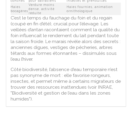
conches
pour batraciens
insectes et grenouilles
Verdure moins
Haies
Haies fournies, animation
dense, activité
bocagères
ornithologique
réduite
C’est le temps du fauchage du foin et du regain
(coupé en fin d’été), crucial pour l’élevage. Les
veillées d’antan racontaient comment la qualité du
foin influencait le rendement du lait pendant toute
la saison froide. Le marais révèle alors des secrets :
anciennes digues, vestiges de pêcheries, arbres
têtards aux formes étonnantes – dissimulés sous
l’eau l’hiver.
Côté biodiversité, l’absence d’eau temporaire n’est
pas synonyme de mort : elle favorise rongeurs,
insectes, et permet même à certains migrateurs de
trouver des ressources inattendues (voir INRAE,
"Biodiversité et gestion de l’eau dans les zones
humides").