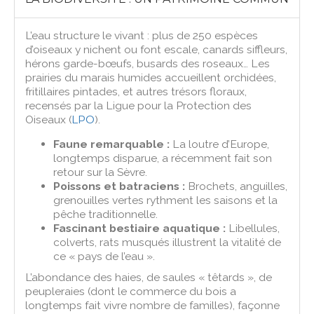
L’eau structure le vivant : plus de 250 espèces
d’oiseaux y nichent ou font escale, canards siffleurs,
hérons garde-bœufs, busards des roseaux… Les
prairies du marais humides accueillent orchidées,
fritillaires pintades, et autres trésors floraux,
recensés par la Ligue pour la Protection des
Oiseaux (
LPO
).
Faune remarquable :
La loutre d’Europe,
longtemps disparue, a récemment fait son
retour sur la Sèvre.
Poissons et batraciens :
Brochets, anguilles,
grenouilles vertes rythment les saisons et la
pêche traditionnelle.
Fascinant bestiaire aquatique :
Libellules,
colverts, rats musqués illustrent la vitalité de
ce « pays de l’eau ».
L’abondance des haies, de saules « têtards », de
peupleraies (dont le commerce du bois a
longtemps fait vivre nombre de familles), façonne