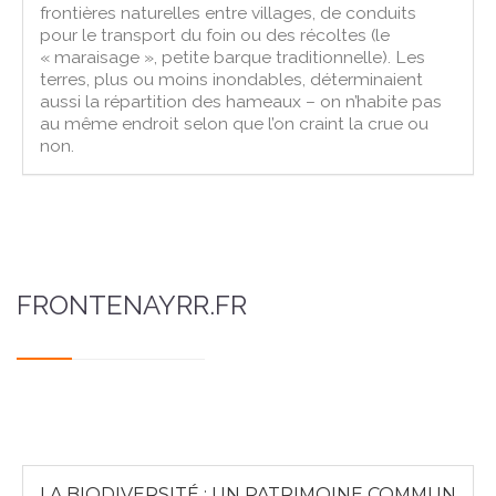
frontières naturelles entre villages, de conduits
pour le transport du foin ou des récoltes (le
« maraisage », petite barque traditionnelle). Les
terres, plus ou moins inondables, déterminaient
aussi la répartition des hameaux – on n’habite pas
au même endroit selon que l’on craint la crue ou
non.
FRONTENAYRR.FR
LA BIODIVERSITÉ : UN PATRIMOINE COMMUN