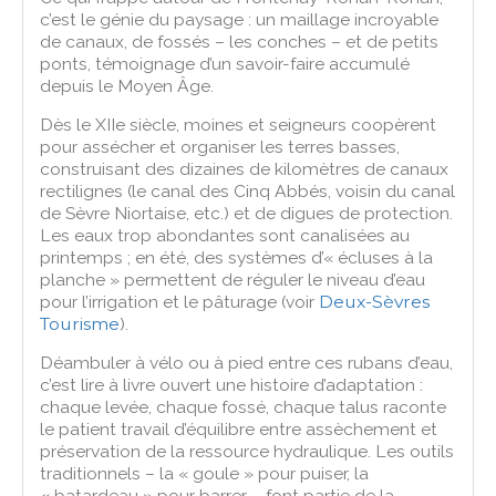
c’est le génie du paysage : un maillage incroyable
de canaux, de fossés – les conches – et de petits
ponts, témoignage d’un savoir-faire accumulé
depuis le Moyen Âge.
Dès le XIIe siècle, moines et seigneurs coopèrent
pour assécher et organiser les terres basses,
construisant des dizaines de kilomètres de canaux
rectilignes (le canal des Cinq Abbés, voisin du canal
de Sèvre Niortaise, etc.) et de digues de protection.
Les eaux trop abondantes sont canalisées au
printemps ; en été, des systèmes d’« écluses à la
planche » permettent de réguler le niveau d’eau
pour l’irrigation et le pâturage (voir
Deux-Sèvres
Tourisme
).
Déambuler à vélo ou à pied entre ces rubans d’eau,
c’est lire à livre ouvert une histoire d’adaptation :
chaque levée, chaque fossé, chaque talus raconte
le patient travail d’équilibre entre assèchement et
préservation de la ressource hydraulique. Les outils
traditionnels – la « goule » pour puiser, la
« batardeau » pour barrer – font partie de la