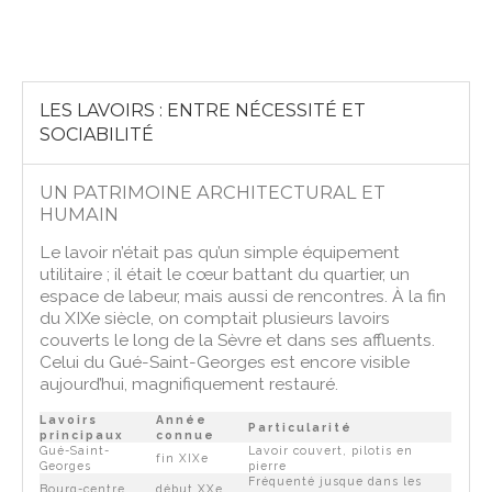
LES LAVOIRS : ENTRE NÉCESSITÉ ET
SOCIABILITÉ
UN PATRIMOINE ARCHITECTURAL ET
HUMAIN
Le lavoir n’était pas qu’un simple équipement
utilitaire ; il était le cœur battant du quartier, un
espace de labeur, mais aussi de rencontres. À la fin
du XIXe siècle, on comptait plusieurs lavoirs
couverts le long de la Sèvre et dans ses affluents.
Celui du Gué-Saint-Georges est encore visible
aujourd’hui, magnifiquement restauré.
Lavoirs
Année
Particularité
principaux
connue
Gué-Saint-
Lavoir couvert, pilotis en
fin XIXe
Georges
pierre
Fréquenté jusque dans les
Bourg-centre
début XXe