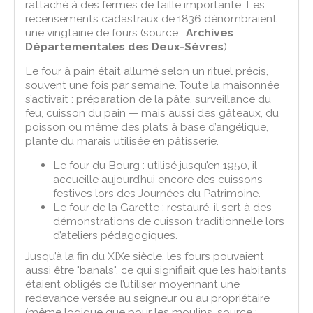
rattaché à des fermes de taille importante. Les
recensements cadastraux de 1836 dénombraient
une vingtaine de fours (source :
Archives
Départementales des Deux-Sèvres
).
Le four à pain était allumé selon un rituel précis,
souvent une fois par semaine. Toute la maisonnée
s’activait : préparation de la pâte, surveillance du
feu, cuisson du pain — mais aussi des gâteaux, du
poisson ou même des plats à base d’angélique,
plante du marais utilisée en pâtisserie.
Le four du Bourg : utilisé jusqu’en 1950, il
accueille aujourd’hui encore des cuissons
festives lors des Journées du Patrimoine.
Le four de la Garette : restauré, il sert à des
démonstrations de cuisson traditionnelle lors
d’ateliers pédagogiques.
Jusqu’à la fin du XIXe siècle, les fours pouvaient
aussi être "banals", ce qui signifiait que les habitants
étaient obligés de l’utiliser moyennant une
redevance versée au seigneur ou au propriétaire
(même logique que pour les moulins, source :