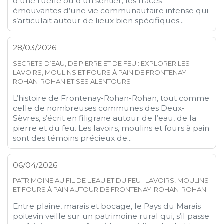
d’une ruelle ou d’un sentier, les traces
émouvantes d’une vie communautaire intense qui
s’articulait autour de lieux bien spécifiques...
28/03/2026
SECRETS D’EAU, DE PIERRE ET DE FEU : EXPLORER LES
LAVOIRS, MOULINS ET FOURS À PAIN DE FRONTENAY-
ROHAN-ROHAN ET SES ALENTOURS
L’histoire de Frontenay-Rohan-Rohan, tout comme
celle de nombreuses communes des Deux-
Sèvres, s’écrit en filigrane autour de l’eau, de la
pierre et du feu. Les lavoirs, moulins et fours à pain
sont des témoins précieux de...
06/04/2026
PATRIMOINE AU FIL DE L’EAU ET DU FEU : LAVOIRS, MOULINS
ET FOURS À PAIN AUTOUR DE FRONTENAY-ROHAN-ROHAN
Entre plaine, marais et bocage, le Pays du Marais
poitevin veille sur un patrimoine rural qui, s’il passe