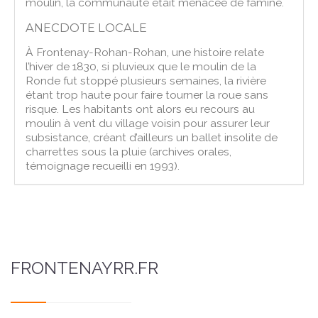
moulin, la communauté était menacée de famine.
ANECDOTE LOCALE
À Frontenay-Rohan-Rohan, une histoire relate
l’hiver de 1830, si pluvieux que le moulin de la
Ronde fut stoppé plusieurs semaines, la rivière
étant trop haute pour faire tourner la roue sans
risque. Les habitants ont alors eu recours au
moulin à vent du village voisin pour assurer leur
subsistance, créant d’ailleurs un ballet insolite de
charrettes sous la pluie (archives orales,
témoignage recueilli en 1993).
FRONTENAYRR.FR