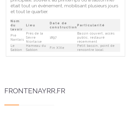
était tout un événement, mobilisant plusieurs jours
et tout le quartier.
Nom
Date de
du
Lieu
Particularité
construction
lavoir
Près de la
Bassin couvert, accès
Pré
Sèvre
1897
public, restauré
Nantais
Niortaise
récemment
Le
Hameau du
Petit bassin, point de
Fin XIXe
Sablon
Sablon
rencontre local
FRONTENAYRR.FR