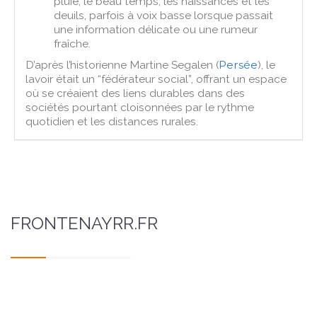
pluie, le beau temps, les naissances et les
deuils, parfois à voix basse lorsque passait
une information délicate ou une rumeur
fraîche.
D’après l’historienne Martine Segalen (
Persée
), le
lavoir était un “fédérateur social”, offrant un espace
où se créaient des liens durables dans des
sociétés pourtant cloisonnées par le rythme
quotidien et les distances rurales.
FRONTENAYRR.FR