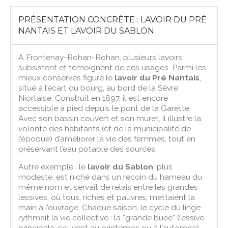
PRÉSENTATION CONCRÈTE : LAVOIR DU PRÉ
NANTAIS ET LAVOIR DU SABLON
À Frontenay-Rohan-Rohan, plusieurs lavoirs
subsistent et témoignent de ces usages. Parmi les
mieux conservés figure le
lavoir du Pré Nantais
,
situé à l’écart du bourg, au bord de la Sèvre
Niortaise. Construit en 1897, il est encore
accessible à pied depuis le pont de la Garette.
Avec son bassin couvert et son muret, il illustre la
volonté des habitants (et de la municipalité de
l’époque) d’améliorer la vie des femmes, tout en
préservant l’eau potable des sources.
Autre exemple : le
lavoir du Sablon
, plus
modeste, est niché dans un recoin du hameau du
même nom et servait de relais entre les grandes
lessives, où tous, riches et pauvres, mettaient la
main à l’ouvrage. Chaque saison, le cycle du linge
rythmait la vie collective : la “grande buée” (lessive
principale, souvent au printemps ou à l’automne)