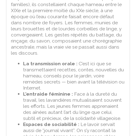
familles), ils constellaient chaque hameau entre le
XIXe et la première moitié du XXe siècle, à une
époque où l’eau courante faisait encore défaut
dans nombre de foyers. Les femmes, munies de
leurs brouettes et de lourdes corbeilles de linge, y
convergeaient. Les gestes répétés du battage, du
rinçage, du savon, composaient une chorégraphie
ancestrale, mais la vraie vie se passait aussi dans
les discours.
La transmission orale :
C’est ici que se
transmettaient recettes, contes, nouvelles du
hameau, conseils pour le jardin, voire
remèdes secrets — bien avant la télévision ou
Internet.
L’entraide féminine :
Face à la dureté du
travail, les lavandières mutualisaient souvent
les efforts. Les jeunes femmes apprenaient
des aînées autant l’art du linge que celui,
subtil et précieux, de la solidarité villageoise.
Espaces de sociabilité :
Le lavoir servait
aussi de “journal vivant”. On s’y racontait la