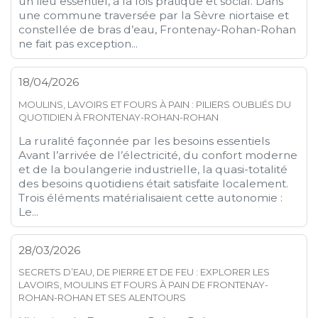
un lieu essentiel, à la fois pratique et social. Dans
une commune traversée par la Sèvre niortaise et
constellée de bras d’eau, Frontenay-Rohan-Rohan
ne fait pas exception...
18/04/2026
MOULINS, LAVOIRS ET FOURS À PAIN : PILIERS OUBLIÉS DU
QUOTIDIEN À FRONTENAY-ROHAN-ROHAN
La ruralité façonnée par les besoins essentiels
Avant l’arrivée de l’électricité, du confort moderne
et de la boulangerie industrielle, la quasi-totalité
des besoins quotidiens était satisfaite localement.
Trois éléments matérialisaient cette autonomie :
Le...
28/03/2026
SECRETS D’EAU, DE PIERRE ET DE FEU : EXPLORER LES
LAVOIRS, MOULINS ET FOURS À PAIN DE FRONTENAY-
ROHAN-ROHAN ET SES ALENTOURS