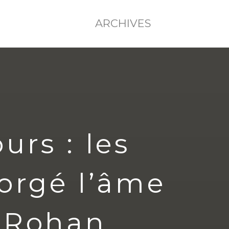
ARCHIVES
rs : les
forgé l’âme
-Rohan