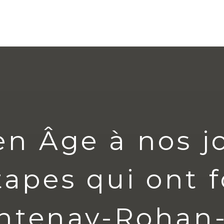
n Âge à nos jou
apes qui ont 
ontenay-Rohan