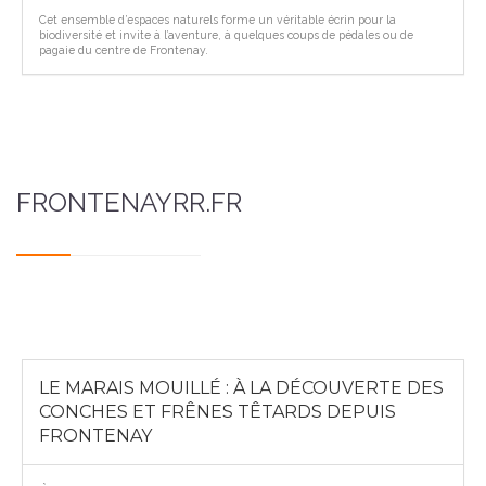
Cet ensemble d’espaces naturels forme un véritable écrin pour la
biodiversité et invite à l’aventure, à quelques coups de pédales ou de
pagaie du centre de Frontenay.
FRONTENAYRR.FR
LE MARAIS MOUILLÉ : À LA DÉCOUVERTE DES
CONCHES ET FRÊNES TÊTARDS DEPUIS
FRONTENAY