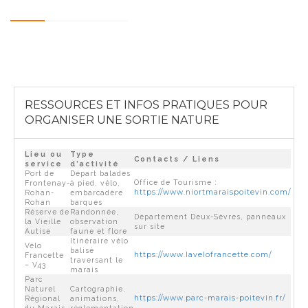
RESSOURCES ET INFOS PRATIQUES POUR
ORGANISER UNE SORTIE NATURE
Lieu ou
Type
Contacts / Liens
service
d’activité
Port de
Départ balades
Office de Tourisme :
Frontenay-
à pied, vélo,
https://www.niortmaraispoitevin.com/
Rohan-
embarcadère
Rohan
barques
Réserve de
Randonnée,
Département Deux-Sèvres, panneaux
la Vieille
observation
sur site
Autise
faune et flore
Itinéraire vélo
Vélo
balisé
https://www.lavelofrancette.com/
Francette
traversant le
– V43
marais
Parc
Naturel
Cartographie,
https://www.parc-marais-poitevin.fr/
Régional
animations,
du Marais
réglementation