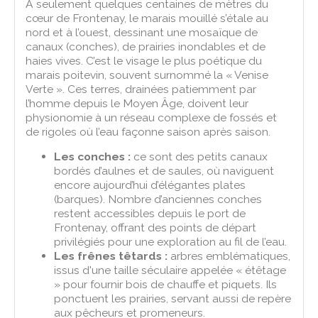
À seulement quelques centaines de mètres du
cœur de Frontenay, le marais mouillé s’étale au
nord et à l’ouest, dessinant une mosaïque de
canaux (conches), de prairies inondables et de
haies vives. C’est le visage le plus poétique du
marais poitevin, souvent surnommé la « Venise
Verte ». Ces terres, drainées patiemment par
l’homme depuis le Moyen Âge, doivent leur
physionomie à un réseau complexe de fossés et
de rigoles où l’eau façonne saison après saison.
Les conches :
ce sont des petits canaux
bordés d’aulnes et de saules, où naviguent
encore aujourd’hui d’élégantes plates
(barques). Nombre d’anciennes conches
restent accessibles depuis le port de
Frontenay, offrant des points de départ
privilégiés pour une exploration au fil de l’eau.
Les frênes têtards :
arbres emblématiques,
issus d'une taille séculaire appelée « étêtage
» pour fournir bois de chauffe et piquets. Ils
ponctuent les prairies, servant aussi de repère
aux pêcheurs et promeneurs.