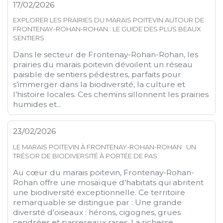
17/02/2026
EXPLORER LES PRAIRIES DU MARAIS POITEVIN AUTOUR DE
FRONTENAY-ROHAN-ROHAN : LE GUIDE DES PLUS BEAUX
SENTIERS
Dans le secteur de Frontenay-Rohan-Rohan, les
prairies du marais poitevin dévoilent un réseau
paisible de sentiers pédestres, parfaits pour
s’immerger dans la biodiversité, la culture et
l’histoire locales. Ces chemins sillonnent les prairies
humides et...
23/02/2026
LE MARAIS POITEVIN À FRONTENAY-ROHAN-ROHAN : UN
TRÉSOR DE BIODIVERSITÉ À PORTÉE DE PAS
Au cœur du marais poitevin, Frontenay-Rohan-
Rohan offre une mosaïque d’habitats qui abritent
une biodiversité exceptionnelle. Ce territoire
remarquable se distingue par : Une grande
diversité d’oiseaux : hérons, cigognes, grues
cendrées et passereaux rares. La richesse...