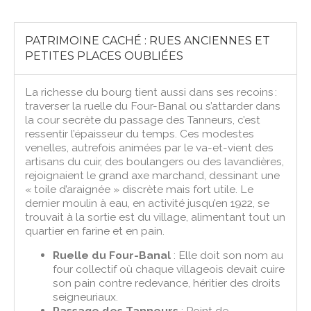
PATRIMOINE CACHÉ : RUES ANCIENNES ET
PETITES PLACES OUBLIÉES
La richesse du bourg tient aussi dans ses recoins :
traverser la ruelle du Four-Banal ou s’attarder dans
la cour secrète du passage des Tanneurs, c’est
ressentir l’épaisseur du temps. Ces modestes
venelles, autrefois animées par le va-et-vient des
artisans du cuir, des boulangers ou des lavandières,
rejoignaient le grand axe marchand, dessinant une
« toile d’araignée » discrète mais fort utile. Le
dernier moulin à eau, en activité jusqu’en 1922, se
trouvait à la sortie est du village, alimentant tout un
quartier en farine et en pain.
Ruelle du Four-Banal
: Elle doit son nom au
four collectif où chaque villageois devait cuire
son pain contre redevance, héritier des droits
seigneuriaux.
Passage des Tanneurs
: Point de