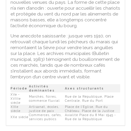
nouvelles venues du pays. La forme de cette place
n’a rien d’anodin : ouverte pour accueillir les chariots
et protégée du vent du nord par les alinements de
maisons basses, elle a longtemps concentré
l’activité économique du bourg.
Une anecdote saisissante : jusque vers 1910, on
retrouvait chaque lundi les pêcheurs du marais qui
remontaient la Sèvre pour vendre leurs anguilles
sur la place. Les archives municipales (Bulletin
municipal, 1983) témoignent du bouillonnement de
ces marchés, tandis que de nombreux cafés
s’installent aux abords immédiats, formant
l’embryon d’un centre vivant et visible.
Activités
Période
Axes structurants
dominantes
XVe -
Marchés, foires,
Rue de la République, Place
XVIIIe
commerce fluvial
Centrale, Rue du Port
siècle
XIXe
Artisanat, écoles,
Place de l’Eglise, Rue du
siècle
justice de paix
Château, Place de la Justice
Commerces, cafés,
Axialité Place du 8 Mai 1945 -
XXe siècle
services publics
Rue de la République