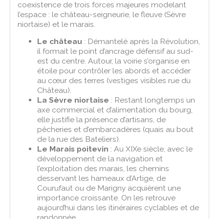
coexistence de trois forces majeures modelant
l’espace : le château-seigneurie, le fleuve (Sèvre
niortaise) et le marais.
Le château
: Démantelé après la Révolution,
il formait le point d’ancrage défensif au sud-
est du centre. Autour, la voirie s’organise en
étoile pour contrôler les abords et accéder
au cœur des terres (vestiges visibles rue du
Château).
La Sèvre niortaise
: Restant longtemps un
axe commercial et d’alimentation du bourg,
elle justifie la présence d’artisans, de
pêcheries et d’embarcadères (quais au bout
de la rue des Bateliers).
Le Marais poitevin
: Au XIXe siècle, avec le
développement de la navigation et
l’exploitation des marais, les chemins
desservant les hameaux d’Artige, de
Courufaut ou de Marigny acquièrent une
importance croissante. On les retrouve
aujourd’hui dans les itinéraires cyclables et de
randonnée.