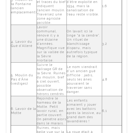
et traces du bief
d’être exploité en
la Fontaine
indiquent
1934, mais la
1,6
(ancien
l’ancien moulin.
canalisation de
emplacement)
Traversez une
l’eau reste visible.
zone agricole
paisible.
Lavoir
communal,
On lavait ici le
rénové il y a
linge “à la cendre”.
une dizaine
Un rituel de
4. Lavoir du
d’années.
blanchissage
3,2
Gué d’Alleré
Magnifique vue
disparu, mais
sur la vallée de
autrefois typique
la Sèvre
de la région.
niortaise.
Suivre le
Le nom viendrait
balisage GR de
d’un ancien gué
la Sèvre. Ruines
5. Moulin du
difficile : jadis,
du moulin, bief
Pas d’Âne
seuls les ânes
4,8
à ciel ouvert,
(vestiges)
pouvaient le
possible
traverser sans
observation de
danger.
hérons cendrés.
Rejoindre le
Les enfants
hameau de la
aimaient y jouer
Motte. Petit
6. Lavoir de la
avec les battoirs
lavoir rural, en
6,1
Motte
après la lessive, au
partie couvert.
grand dam des
On pénètre alors
lavandières !
dans le marais.
Ruines, mais
belle vue sur la
La roue était à