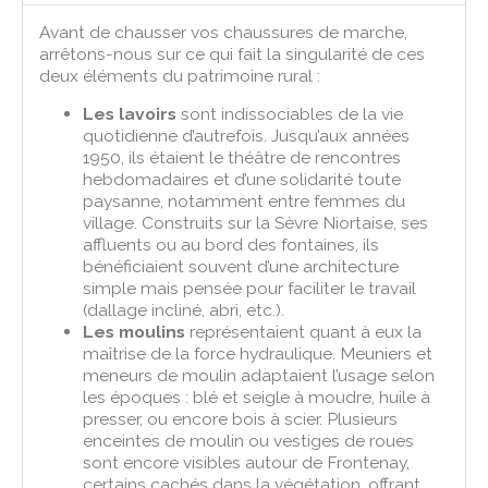
Avant de chausser vos chaussures de marche,
arrêtons-nous sur ce qui fait la singularité de ces
deux éléments du patrimoine rural :
Les lavoirs
sont indissociables de la vie
quotidienne d’autrefois. Jusqu’aux années
1950, ils étaient le théâtre de rencontres
hebdomadaires et d’une solidarité toute
paysanne, notamment entre femmes du
village. Construits sur la Sèvre Niortaise, ses
affluents ou au bord des fontaines, ils
bénéficiaient souvent d’une architecture
simple mais pensée pour faciliter le travail
(dallage incliné, abri, etc.).
Les moulins
représentaient quant à eux la
maîtrise de la force hydraulique. Meuniers et
meneurs de moulin adaptaient l’usage selon
les époques : blé et seigle à moudre, huile à
presser, ou encore bois à scier. Plusieurs
enceintes de moulin ou vestiges de roues
sont encore visibles autour de Frontenay,
certains cachés dans la végétation, offrant