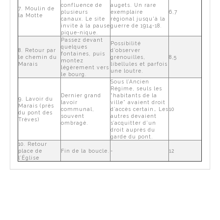
confluence de
augets. Un rare
7. Moulin de
plusieurs
exemplaire
6,7
la Motte
canaux. Le site
régional jusqu'à la
invite à la pause
guerre de 1914-18.
pique-nique.
Passez devant
Possibilité
quelques
8. Retour par
d’observer
fontaines, puis
le chemin du
grenouilles,
8,5
montez
Marais
libellules et parfois
légèrement vers
une loutre.
le bourg.
Sous l’Ancien
Régime, seuls les
Dernier grand
“habitants de la
9. Lavoir du
lavoir
ville” avaient droit
Marais (près
communal,
d’accès certain… Les
10
du pont des
souvent
autres devaient
Trèves)
ombragé.
s’acquitter d’un
droit auprès du
garde du pont.
10. Retour
place de
Fin de la boucle.
-
12
l’Église