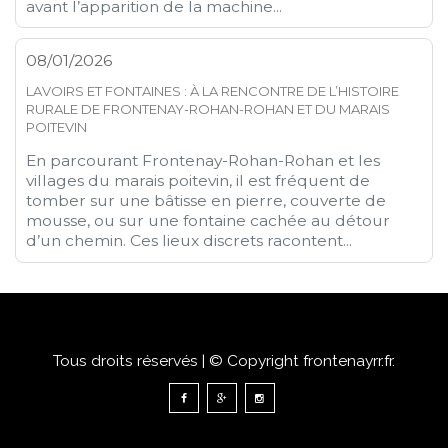
avant l’apparition de la machine...
08/01/2026
LAVOIRS ET FONTAINES : À LA RENCONTRE DE L’HISTOIRE
RURALE DE FRONTENAY-ROHAN-ROHAN ET DU MARAIS
POITEVIN
En parcourant Frontenay-Rohan-Rohan et les
villages du marais poitevin, il est fréquent de
tomber sur une bâtisse en pierre, couverte de
mousse, ou sur une fontaine cachée au détour
d’un chemin. Ces lieux discrets racontent...
Tous droits réservés | © Copyright frontenayrr.fr.