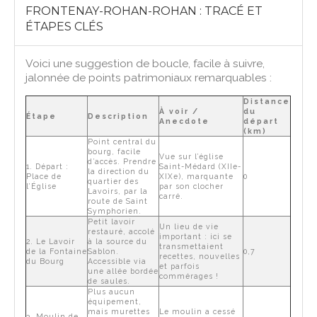
FRONTENAY-ROHAN-ROHAN : TRACÉ ET
ÉTAPES CLÉS
Voici une suggestion de boucle, facile à suivre,
jalonnée de points patrimoniaux remarquables :
Distance
À voir /
du
Étape
Description
Anecdote
départ
(km)
Point central du
bourg, facile
Vue sur l’église
d’accès. Prendre
1. Départ :
Saint-Médard (XIIe-
la direction du
Place de
XIXe), marquante
0
quartier des
l’Église
par son clocher
Lavoirs, par la
carré.
route de Saint
Symphorien.
Petit lavoir
Un lieu de vie
restauré, accolé
important : ici se
2. Le Lavoir
à la source du
transmettaient
de la Fontaine
Sablon.
0,7
recettes, nouvelles
du Bourg
Accessible via
et parfois
une allée bordée
commérages !
de saules.
Plus aucun
équipement,
mais murettes
Le moulin a cessé
3. Moulin de