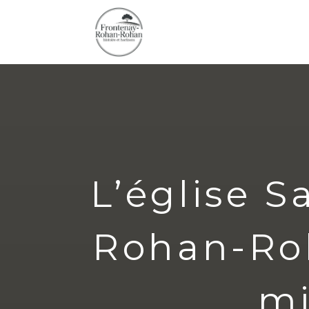
L’église S
Rohan-Roh
mi