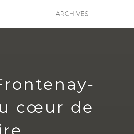
ARCHIVES
 Frontenay-
au cœur de
ire