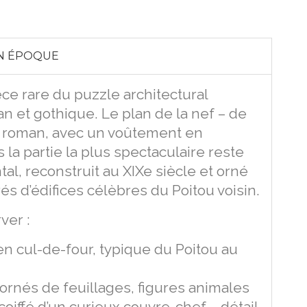
ON ÉPOQUE
èce rare du puzzle architectural
an et gothique. Le plan de la nef – de
t roman, avec un voûtement en
la partie la plus spectaculaire reste
tal, reconstruit au XIXe siècle et orné
és d’édifices célèbres du Poitou voisin.
ver :
en cul-de-four, typique du Poitou au
 ornés de feuillages, figures animales
iffé d’un curieux couvre-chef – détail