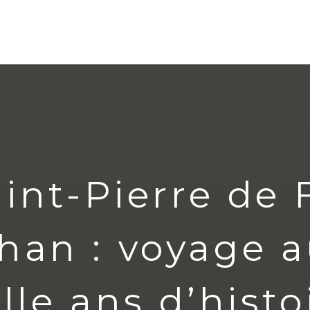
aint-Pierre de
an : voyage 
lle ans d’histo