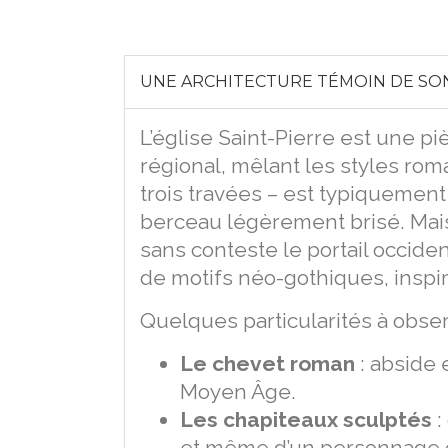
UNE ARCHITECTURE TÉMOIN DE S
L’église Saint-Pierre est une pi
régional, mêlant les styles rom
trois travées – est typiquemen
berceau légèrement brisé. Mais 
sans conteste le portail occiden
de motifs néo-gothiques, inspir
Quelques particularités à obser
Le chevet roman
: abside 
Moyen Âge.
Les chapiteaux sculptés
:
et même d’un personnage co