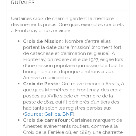
RURALES
Certaines croix de chemin gardent la mémoire
d’événements précis. Quelques exemples concrets
à Frontenay et ses environs :
Croix de Mission :
Nombre d’entre elles
portent la date d’une “mission” (moment fort
de catéchèse et d’animation religieuse). À
Frontenay, on repère celle de 1927, érigée lors
d’une mission populaire qui rassembla tout le
bourg – photos d’époque à retrouver aux
Archives municipales.
Croix de Peste :
On trouve encore à Arçais, à
quelques kilomètres de Frontenay, des croix
posées au XVIIe siècle en mémoire de la
peste de 1631, qui fit périr près d’un tiers des
habitants selon les registres paroissiaux
(
Source : Gallica, BNF
).
Croix de carrefour :
Certaines marquent de
funestes événements routiers, comme à la
Croix de la Ferrière où, en 1889, une charrette