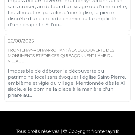
Impossible de traverser Frontenay-Rohan-Rohan
sans croiser, au détour d’un virage ou d’une ruelle,
les silhouettes paisibles d’une église, la pierre
discrète d’une croix de chemin ou la simplicité
d’une chapelle. Si l’on...
26/08/2025
FRONTENAY-ROHAN-ROHAN : À LA DÉCOUVERTE DES
MONUMENTS ET ÉDIFICES QUI FAÇONNENT L’ÂME DU
VILLAGE
Impossible de débuter la découverte du
patrimoine local sans évoquer l’église Saint-Pierre,
emblème et vigie du village. Mentionnée dès le XI
siècle, elle domine la place à la manière d’un
phare au...
Tous droits réservés | © Copyright frontenayrr.fr.